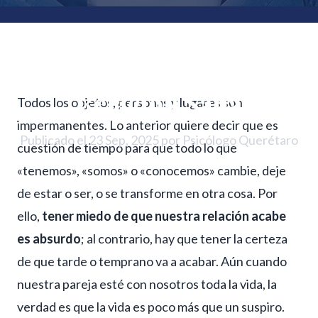
Hay Millones Mejores:
Tip Número 2 para una
Relación Sana
Todos los objetos, personas y lugares son
impermanentes. Lo anterior quiere decir que es
Publicado el 23 Sep, 2025 por Psicólogo Querétaro
cuestión de tiempo para que todo lo que
«tenemos», «somos» o «conocemos» cambie, deje
de estar o ser, o se transforme en otra cosa. Por
ello,
tener miedo de que nuestra relación acabe
es absurdo
; al contrario, hay que tener la certeza
de que tarde o temprano va a acabar. Aún cuando
nuestra pareja esté con nosotros toda la vida, la
verdad es que la vida es poco más que un suspiro.