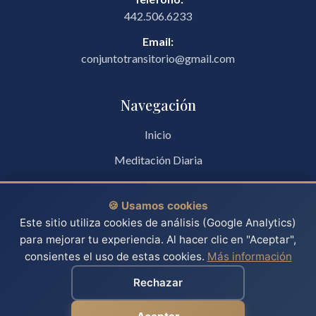
442.506.6233
Email:
conjuntotransitorio@gmail.com
Navegación
Inicio
Meditación Diaria
Blog
🍪 Usamos cookies
Talleres
Este sitio utiliza cookies de análisis (Google Analytics)
para mejorar tu experiencia. Al hacer clic en "Aceptar",
consientes el uso de estas cookies.
Más información
Rechazar
© 2026 J. Fernando Villanueva Luna. Todos los derechos
reservados.