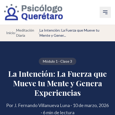
Saltar al contenido principal
Ir a la navegación
Meditación
La Intención: La Fuerza que Mueve tu
Inicio
/
/
Ir a contacto
Diaria
Mente y Gener...
Módulo 1 · Clase 3
La Intención: La Fuerza que
Mueve tu Mente y Genera
Experiencias
Por J. Fernando Villanueva Luna · 10 de marzo, 2026
· 6 min de lectura